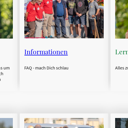
Informationen
Ler
FAQ - mach Dich schlau
Alles 
ns um
ch
n